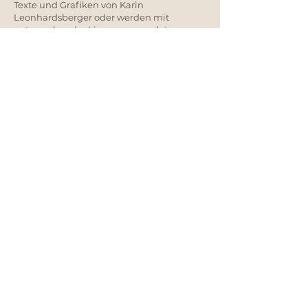
Texte und Grafiken von Karin
Leonhardsberger oder werden mit
entsprechender Lizenz verwendet.
Service und Infos
Kontakt
Blog
Versand & Bezahlung
Selbstabholung
Vertrag widerrufen
Bleiben wir verbunden.
Erhalte Inspirationen, 
Neuigkeiten und exklusive 
Einblicke.