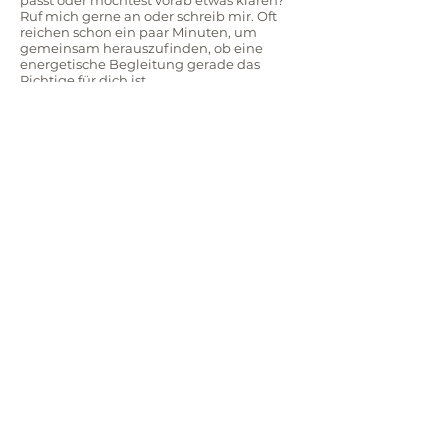
passt oder möchtest vorab etwas klären?
Ruf mich gerne an oder schreib mir. Oft
reichen schon ein paar Minuten, um
gemeinsam herauszufinden, ob eine
energetische Begleitung gerade das
Richtige für dich ist.
Anrufen
Wichtiger Hinweis
Meine Gespräche sowie mögliche
energetische oder schamanische Impulse
dienen der persönlichen Orientierung,
Selbstwahrnehmung und Unterstützung des
Wohlbefindens.
Sie ersetzen keine medizinische,
psychologische oder psychotherapeutische
Diagnose oder Behandlung. Ich stelle keine
Diagnosen und gebe keine Heilversprechen
ab. Bei gesundheitlichen oder psychischen