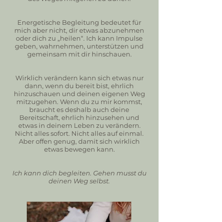
Energetische Begleitung bedeutet für
mich aber nicht, dir etwas abzunehmen
oder dich zu „heilen“. Ich kann Impulse
geben, wahrnehmen, unterstützen und
gemeinsam mit dir hinschauen.
Wirklich verändern kann sich etwas nur
dann, wenn du bereit bist, ehrlich
hinzuschauen und deinen eigenen Weg
mitzugehen. Wenn du zu mir kommst,
braucht es deshalb auch deine
Bereitschaft, ehrlich hinzusehen und
etwas in deinem Leben zu verändern.
Nicht alles sofort. Nicht alles auf einmal.
Aber offen genug, damit sich wirklich
etwas bewegen kann.
Ich kann dich begleiten. Gehen musst du
deinen Weg selbst.