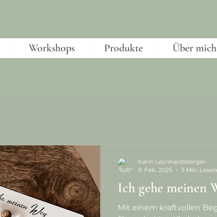
Workshops
Produkte
Über mich
Karin Leonhardsberger
9. Feb. 2025
3 Min. Lesez
Ich gehe meinen 
Mit einem kraftvollen Beg