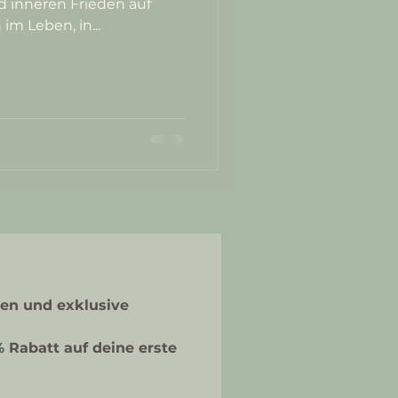
d inneren Frieden auf
m Leben, in...
.
ten und exklusive 
 Rabatt auf deine erste 